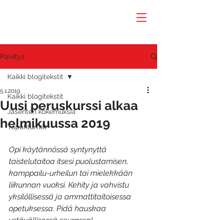
Päivitys
Kaikki blogitekstit
5.1.2019
Kaikki blogitekstit
Uusi peruskurssi alkaa
Jäsenten kokemuksia
helmikuussa 2019
Tapahtumat
Opi käytännössä syntynyttä 
taistelutaitoa itsesi puolustamisen, 
kamppailu-urheilun tai mielekkään 
liikunnan vuoksi. Kehity ja vahvistu 
yksilöllisessä ja ammattitaitoisessa 
opetuksessa. Pidä hauskaa 