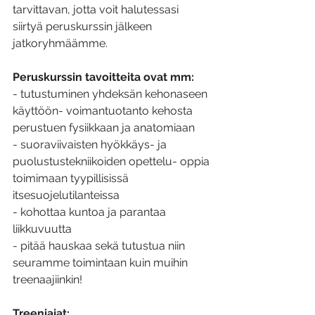
tarvittavan, jotta voit halutessasi 
siirtyä peruskurssin jälkeen 
jatkoryhmäämme.
Peruskurssin tavoitteita ovat mm:
- tutustuminen yhdeksän kehonaseen 
käyttöön- voimantuotanto kehosta 
perustuen fysiikkaan ja anatomiaan
- suoraviivaisten hyökkäys- ja 
puolustustekniikoiden opettelu- oppia 
toimimaan tyypillisissä 
itsesuojelutilanteissa
- kohottaa kuntoa ja parantaa 
liikkuvuutta
- pitää hauskaa sekä tutustua niin 
seuramme toimintaan kuin muihin 
treenaajiinkin! 
Treeniajat: