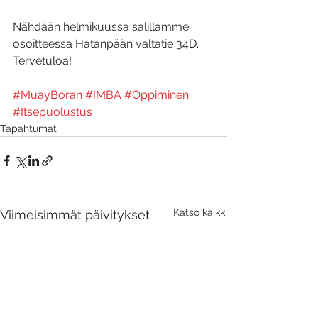
Nähdään helmikuussa salillamme 
osoitteessa Hatanpään valtatie 34D. 
Tervetuloa!
#MuayBoran
#IMBA
#Oppiminen
#Itsepuolustus
Tapahtumat
Katso kaikki
Viimeisimmät päivitykset