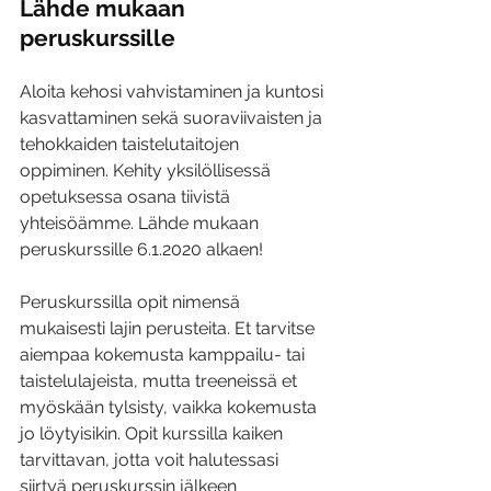
Lähde mukaan 
peruskurssille
Aloita kehosi vahvistaminen ja kuntosi 
kasvattaminen sekä suoraviivaisten ja 
tehokkaiden taistelutaitojen 
oppiminen. Kehity yksilöllisessä 
opetuksessa osana tiivistä 
yhteisöämme. Lähde mukaan 
peruskurssille 6.1.2020 alkaen!
Peruskurssilla opit nimensä 
mukaisesti lajin perusteita. Et tarvitse 
aiempaa kokemusta kamppailu- tai 
taistelulajeista, mutta treeneissä et 
myöskään tylsisty, vaikka kokemusta 
jo löytyisikin. Opit kurssilla kaiken 
tarvittavan, jotta voit halutessasi 
siirtyä peruskurssin jälkeen 