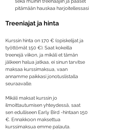
sekä muihin treenaajiin ja pääset 
pitämään hauskaa harjoitellessasi
Treeniajat ja hinta
Kurssin hinta on 170 € (opiskelijat ja 
työttömät 150 €). Saat kokeilla 
treenejä viikon, ja mikäli et tämän 
jälkeen halua jatkaa, ei sinun tarvitse 
maksaa kurssimaksua, vaan 
annamme paikkasi jonotuslistalla 
seuraavalle.
Mikäli maksat kurssin jo 
ilmoittautumisen yhteydessä, saat 
sen edulliseen Early Bird -hintaan 150 
€. Ennakkoon maksettua 
kurssimaksua emme palauta.