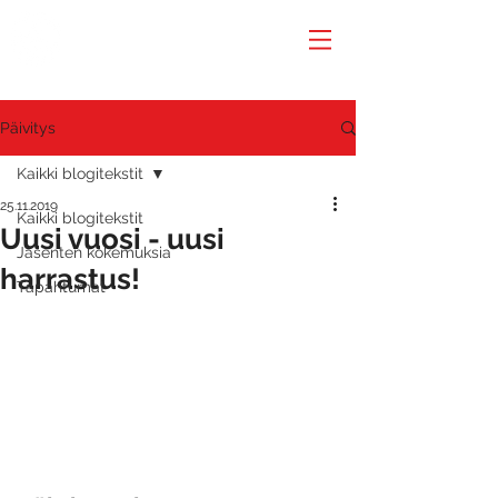
Päivitys
Kaikki blogitekstit
25.11.2019
Kaikki blogitekstit
Uusi vuosi - uusi
Jäsenten kokemuksia
harrastus!
Tapahtumat