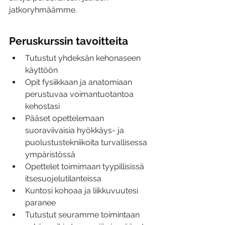
jatkoryhmäämme.
Peruskurssin tavoitteita
Tutustut yhdeksän kehonaseen 
käyttöön
Opit fysiikkaan ja anatomiaan 
perustuvaa voimantuotantoa 
kehostasi
Pääset opettelemaan 
suoraviivaisia hyökkäys- ja 
puolustustekniikoita turvallisessa 
ympäristössä
Opettelet toimimaan tyypillisissä 
itsesuojelutilanteissa
Kuntosi kohoaa ja liikkuvuutesi 
paranee
Tutustut seuramme toimintaan 