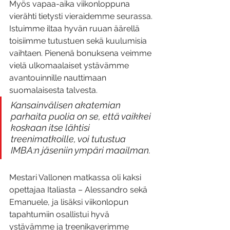
Myös vapaa-aika viikonloppuna 
vierähti tietysti vieraidemme seurassa. 
Istuimme iltaa hyvän ruuan äärellä 
toisiimme tutustuen sekä kuulumisia 
vaihtaen. Pienenä bonuksena veimme 
vielä ulkomaalaiset ystävämme 
avantouinnille nauttimaan 
suomalaisesta talvesta. 
Kansainvälisen akatemian 
parhaita puolia on se, että vaikkei 
koskaan itse lähtisi 
treenimatkoille, voi tutustua 
IMBA:n jäseniin ympäri maailman. 
Mestari Vallonen matkassa oli kaksi 
opettajaa Italiasta – Alessandro sekä 
Emanuele, ja lisäksi viikonlopun 
tapahtumiin osallistui hyvä 
ystävämme ja treenikaverimme 