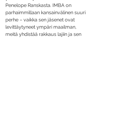
Penelope Ranskasta. IMBA on 
parhaimmillaan kansainvälinen suuri 
perhe – vaikka sen jäsenet ovat 
levittäytyneet ympäri maailman, 
meitä yhdistää rakkaus lajiin ja sen 
harjoitteluun.
Mestari Vallone, muut kansainväliset 
vieraamme sekä IMBA Finlandin jäseniä 
treenileirin jälkeen