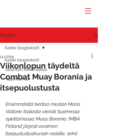
Päivitys
Kaikki blogitekstit
11.2.2019
Kaikki blogitekstit
Viikonlopun täydeltä
Jäsenten kokemuksia
Combat Muay Borania ja
Tapahtumat
itsepuolustusta
Ensimmäistä kertaa mestari Maria 
Vallone Italiasta vieraili Suomessa 
opettamassa Muay Borania. IMBA 
Finland järjesti avoimen 
itsepuolustuskurssin naisille, sekä 