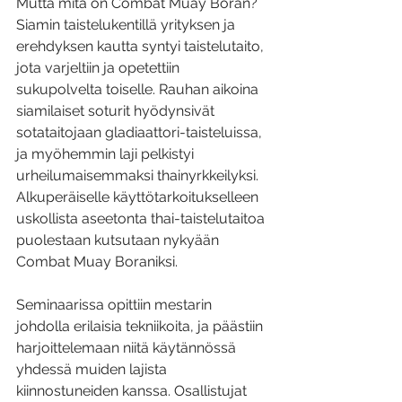
Mutta mitä on Combat Muay Boran? 
Siamin taistelukentillä yrityksen ja 
erehdyksen kautta syntyi taistelutaito, 
jota varjeltiin ja opetettiin 
sukupolvelta toiselle. Rauhan aikoina 
siamilaiset soturit hyödynsivät 
sotataitojaan gladiaattori-taisteluissa, 
ja myöhemmin laji pelkistyi 
urheilumaisemmaksi thainyrkkeilyksi. 
Alkuperäiselle käyttötarkoitukselleen 
uskollista aseetonta thai-taistelutaitoa 
puolestaan kutsutaan nykyään 
Combat Muay Boraniksi.
Seminaarissa opittiin mestarin 
johdolla erilaisia tekniikoita, ja päästiin 
harjoittelemaan niitä käytännössä 
yhdessä muiden lajista 
kiinnostuneiden kanssa. Osallistujat 