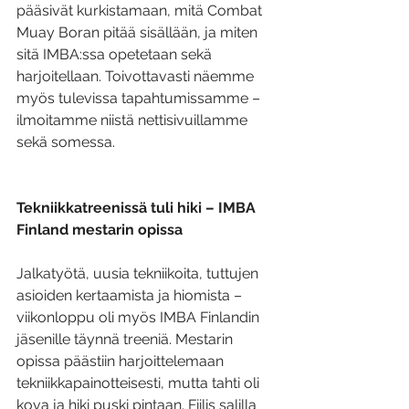
pääsivät kurkistamaan, mitä Combat 
Muay Boran pitää sisällään, ja miten 
sitä IMBA:ssa opetetaan sekä 
harjoitellaan. Toivottavasti näemme 
myös tulevissa tapahtumissamme – 
ilmoitamme niistä nettisivuillamme 
sekä somessa.
Tekniikkatreenissä tuli hiki – IMBA 
Finland mestarin opissa
Jalkatyötä, uusia tekniikoita, tuttujen 
asioiden kertaamista ja hiomista – 
viikonloppu oli myös IMBA Finlandin 
jäsenille täynnä treeniä. Mestarin 
opissa päästiin harjoittelemaan 
tekniikkapainotteisesti, mutta tahti oli 
kova ja hiki puski pintaan. Fiilis salilla 