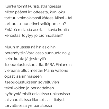
Kuinka toimit kuristustilanteessa? 
Miten pääset irti otteesta, kun joku 
tarttuu voimakkaasti käteesi kiinni – tai 
tarttuu sinuun kiinni selkäpuolelta? 
Entäpä millaisia aseita – kovia kohtia – 
kehostasi löytyy jo luonnostaan?
Muun muassa näihin asioihin 
perehdyttiin Varalassa sunnuntaina 3. 
helmikuuta järjestetyllä 
itsepuolustuskurssilla. IMBA Finlandin 
vieraana ollut mestari Maria Vallone 
opasti äärimmäiseen 
itsepuolustukseen soveltuvien 
tekniikoiden ja periaatteiden 
hyödyntämistä erilaisissa uhkaavissa 
tai vaarallisissa tilanteissa – tietysti 
turvallisessa ympäristössä 