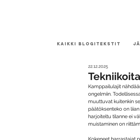
ETUSIVU
Kaikki blogitekstit
J
22.12.2025
Tekniikoita
Kamppailulajit nähdään u
ongelmiin. Todellisess
muuttuvat kuitenkin sek
päätöksenteko on liian
harjoiteltu tilanne ei 
muistaminen on riittäm
Kokeneet harrastajat p