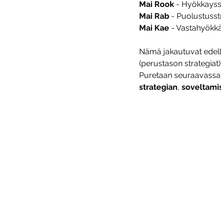
Mai Rook
 - Hyökkayss
Mai Rab
 - Puolustusst
Mai Kae
 - Vastahyökkä
Nämä jakautuvat edell
(perustason strategiat) 
Puretaan seuraavassa 
strategian
, 
soveltami