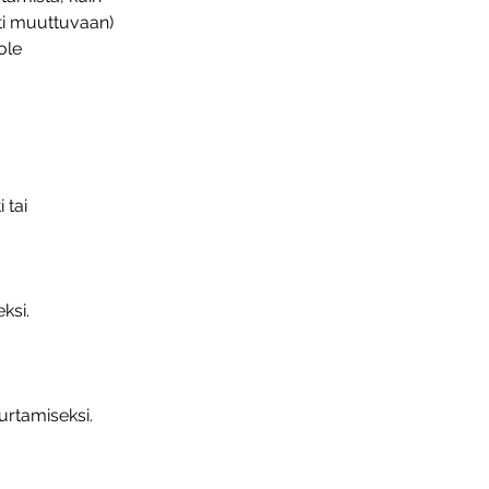
sti muuttuvaan)
ole
 tai
ksi.
rtamiseksi.