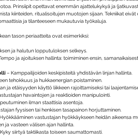
otoa. Prinsiipit opettavat enemmän ajattelukykyä ja (jatkuva
ta kiinteiden, ritualisoitujen muotojen sijaan. Tekniikat eivät 
tomaattisia ja tilanteeseen mukautuvia työkaluja.
kean tason periaatteita ovat esimerkiksi:
uksen ja halutun lopputuloksen selkeys.
Tempo ja ajoituksen hallinta: toimiminen ensin, samanaikaisesti
lli
 – Kamppailijoiden keskipisteitä yhdistävän linjan hallinta.
kkeen tehokkuus ja hukkaenergian poistaminen.
lan ja etäisyyden käyttö liikkeen rajoittamiseksi tai laajentamise
astustajan havaintojen ja reaktioiden manipulointi.
peutuminen ilman staattisia asentoja.
ustajan fyysisen tai henkisen tasapainon horjuttaminen.
 Hyökkääminen vastustajan hyökkäykseen heidän aikeensa mu
n ja vasteen välisen ajan hallinta.
 Kyky siirtyä taktiikasta toiseen saumattomasti.