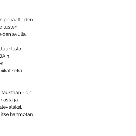
n periaatteiden
oitusten,
eiden avulla.
tuurillista
MBA:n
ös
niikat sekä
 taustaan - on
iasta ja
levalaksi.
e itse hahmotan.