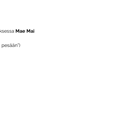
ksessa 
Mae Mai
u pesään”)