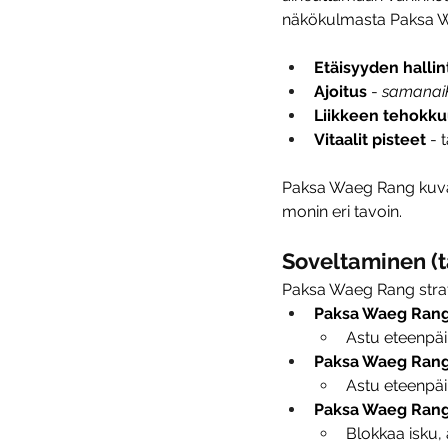
näkökulmasta Paksa Wae
Etäisyyden hallin
Ajoitus 
- 
samanai
Liikkeen tehokku
Vitaalit pisteet 
- 
Paksa Waeg Rang kuvaa 
monin eri tavoin.
Soveltaminen (t
Paksa Waeg Rang strat
Paksa Waeg Rang
Astu eteenpäin
Paksa Waeg Rang 
Astu eteenpäi
Paksa Waeg Rang 
Blokkaa isku, 