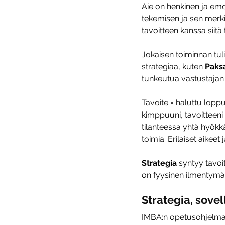
Aie on henkinen ja emot
tekemisen ja sen merkity
tavoitteen kanssa siitä
Jokaisen toiminnan tuli
strategiaa, kuten 
Paks
tunkeutua vastustajan ke
Tavoite = haluttu lopp
kimppuuni, tavoitteeni
tilanteessa yhtä hyökk
toimia. Erilaiset aikeet j
Strategia 
syntyy tavoit
on fyysinen ilmentymä s
Strategia, sovel
IMBA:n opetusohjelma 