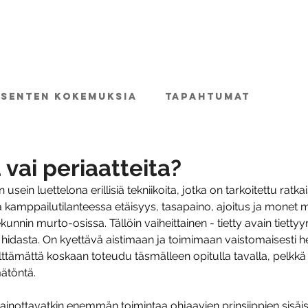
TIETOA MUAY BORANISTA
PERUSKURSSI
JÄSEN
äsenten kokemuksia
Tapahtumat
 vai periaatteita?
sein luettelona erillisiä tekniikoita, jotka on tarkoitettu ratkais
a kamppailutilanteessa etäisyys, tasapaino, ajoitus ja monet m
unnin murto-osissa. Tällöin vaiheittainen - tietty avain tietty
 hidasta. On kyettävä aistimaan ja toimimaan vaistomaisesti 
välttämättä koskaan toteudu täsmälleen opitulla tavalla, pelkkä
ätöntä.
ainottavatkin enemmän toimintaa ohjaavien prinsiippien sisäis