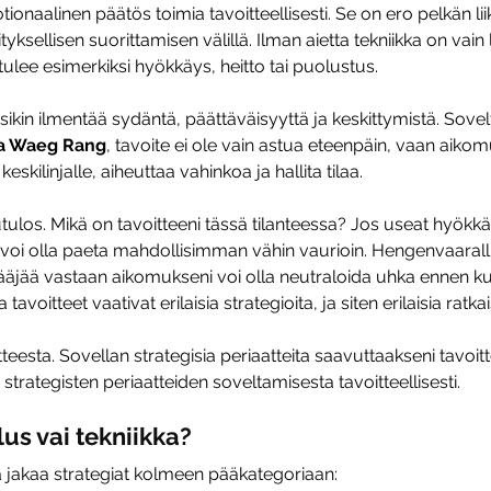
ionaalinen päätös toimia tavoitteellisesti. Se on ero pelkän li
ksellisen suorittamisen välillä. Ilman aietta tekniikka on vain li
 tulee esimerkiksi hyökkäys, heitto tai puolustus.
sikin ilmentää sydäntä, päättäväisyyttä ja keskittymistä. Sove
a Waeg Rang
, tavoite ei ole vain astua eteenpäin, vaan aiko
skilinjalle, aiheuttaa vahinkoa ja hallita tilaa.
utulos. Mikä on tavoitteeni tässä tilanteessa? Jos useat hyökk
 voi olla paeta mahdollisimman vähin vaurioin. Hengenvaarall
ääjää vastaan aikomukseni voi olla neutraloida uhka ennen kui
a tavoitteet vaativat erilaisia strategioita, ja siten erilaisia ratka
teesta. Sovellan strategisia periaatteita saavuttaakseni tavoitt
trategisten periaatteiden soveltamisesta tavoitteellisesti.
lus vai tekniikka?
jakaa strategiat kolmeen pääkategoriaan: