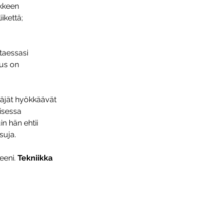
ikkeen
ikettä;
ltaessasi
mus on
ääjät hyökkäävät
isessa
n hän ehtii
isuja.
eeni. 
Tekniikka