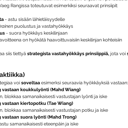
g Rangissa toteutuvat esimerkiksi seuraavat prinsiipit:
ta
 - astu sisään lähietäisyydelle
kainen 
puolustus ja vastahyökkäys
us 
- suora hyökkäys keskilinjaan
tavoitteena on hyökätä haavoittuvaisiin keskilinjan kohteisiin
siis tiettyä 
strategista vastahyökkäys prinsiippiä, 
jota voi 
aktiikka)
egiaa voi 
soveltaa 
esimerksi seuraavia hyökkäyksiä vastaan:
 vastaan koukkulyönti (Mahd Wiang)
, blokkaa samanaikaisesti vastustajan lyönti ja iske
vastaan kiertopotku (Tae Wiang)
n, blokkaa samanaikaisesti vastustajan potku ja iske
vastaan suora lyönti (Mahd Trong)
astu samanaikaisesti eteenpäin ja iske