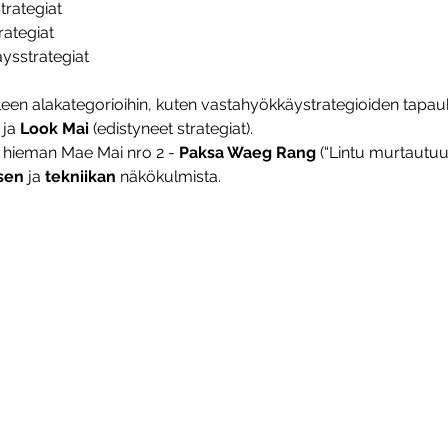
trategiat
rategiat
ysstrategiat
een alakategorioihin, kuten vastahyökkäystrategioiden tapau
ja 
Look Mai
 (edistyneet strategiat).
hieman Mae Mai nro 2 - 
Paksa Waeg Rang
 (“Lintu murtautu
sen 
ja 
tekniikan 
näkökulmista.