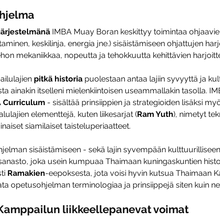
hjelma
ujärjestelmänä
 IMBA Muay Boran keskittyy toimintaa ohjaavie
ltaminen, keskilinja, energia jne.) sisäistämiseen ohjattujen harj
hon mekaniikkaa, nopeutta ja tehokkuutta kehittävien harjoitt
ilulajien
 pitkä historia
 puolestaan antaa lajiin syvyyttä ja kult
ista ainakin itselleni mielenkiintoisen useammallakin tasolla. I
 Curriculum
 - sisältää prinsiippien ja strategioiden lisäksi my
lajien elementtejä, kuten liikesarjat (
Ram Yuth
), nimetyt tek
naiset siamilaiset taisteluperiaatteet.
elman sisäistämiseen - sekä lajin syvempään kulttuurilliseen
anasto, joka usein kumpuaa Thaimaan kuningaskuntien histor
ti 
Ramakien
-eepoksesta, jota voisi hyvin kutsua Thaimaan Ka
ta opetusohjelman terminologiaa ja prinsiippejä siten kuin n
– Kamppailun liikkeellepanevat voimat