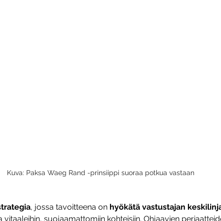
Kuva: Paksa Waeg Rand -prinsiippi suoraa potkua vastaan
strategia
, jossa tavoitteena on 
hyökätä vastustajan keskilinj
vitaaleihin, suojaamattomiin kohteisiin. Ohjaavien periaattei