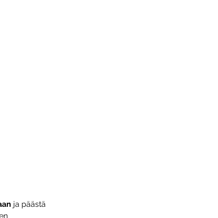
aan
 ja päästä
den