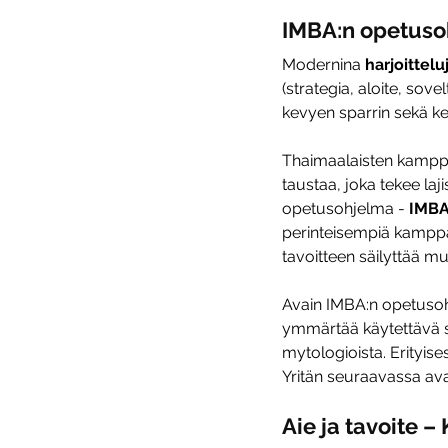
IMBA:n opetuso
Modernina 
harjoittel
(strategia, aloite, sove
kevyen sparrin sekä ke
Thaimaalaisten kamppa
taustaa, joka tekee laj
opetusohjelma - 
IMBA
perinteisempiä kamppalu
tavoitteen säilyttää mui
Avain IMBA:n opetusohj
ymmärtää käytettävä s
mytologioista. Erityises
Yritän seuraavassa ava
Aie ja tavoite 