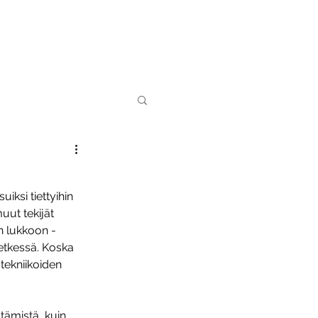
ILLE
BLOGI
Shop
uiksi tiettyihin
uut tekijät
yn lukkoon -
hetkessä. Koska
 tekniikoiden
tämistä, kuin