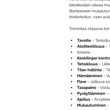
tekniikoiden oikeaa mu
tilanteeseen mukautumis
itsetarkoitus, vaan au
Toimintaa ohjaavia kor
Tavoite 
– Tarkoit
Aloitteellisuus
 – 
toisena.
Keskilinjan kontro
Tehokkuus
 – Lii
Tilan hallinta
 – Ti
Hämääminen
 – V
Flow
 – Jatkuva so
Tasapaino
 – Vast
Pysäyttäminen
 –
Ajoitus
 – Ärsykkee
Mukautuminen
 –