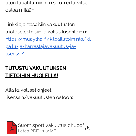
liiton tapahtumiin niin sinun ei tarvitse 
ostaa mitään.
Linkki ajantasaisiin vakuutusten 
tuoteselosteisiin ja vakuutusehtoihin: 
https://muaythai.fi/kilpailutoiminta/kil
pailu-ja-harrastajavakuutus-ja-
lisenssi/
TUTUSTU VAKUUTUKSEN 
TIETOIHIN HUOLELLA!
Alla kuvalliset ohjeet 
lisenssin/vakuutusten ostoon:
Suomisport vakuutus ohjeet-Suomisport insurance i
.pdf
Lataa PDF • 1.01MB