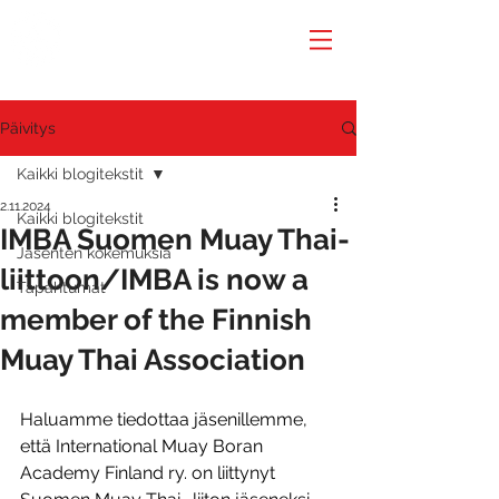
Päivitys
Kaikki blogitekstit
2.11.2024
Kaikki blogitekstit
IMBA Suomen Muay Thai-
Jäsenten kokemuksia
liittoon/IMBA is now a
Tapahtumat
member of the Finnish
Muay Thai Association
Haluamme tiedottaa jäsenillemme, 
että International Muay Boran 
Academy Finland ry. on liittynyt 