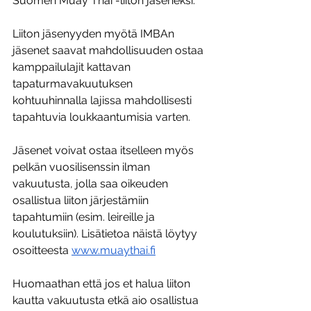
Suomen Muay Thai -liiton jäseneksi.
Liiton jäsenyyden myötä IMBAn 
jäsenet saavat mahdollisuuden ostaa 
kamppailulajit kattavan 
tapaturmavakuutuksen 
kohtuuhinnalla lajissa mahdollisesti 
tapahtuvia loukkaantumisia varten. 
Jäsenet voivat ostaa itselleen myös 
pelkän vuosilisenssin ilman 
vakuutusta, jolla saa oikeuden 
osallistua liiton järjestämiin 
tapahtumiin (esim. leireille ja 
koulutuksiin). Lisätietoa näistä löytyy 
osoitteesta 
www.muaythai.fi
Huomaathan että jos et halua liiton 
kautta vakuutusta etkä aio osallistua 