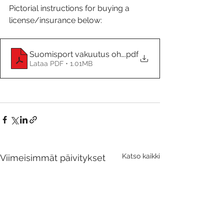
Pictorial instructions for buying a 
license/insurance below:
Suomisport vakuutus ohjeet-Suomisport insurance i
.pdf
Lataa PDF • 1.01MB
Katso kaikki
Viimeisimmät päivitykset