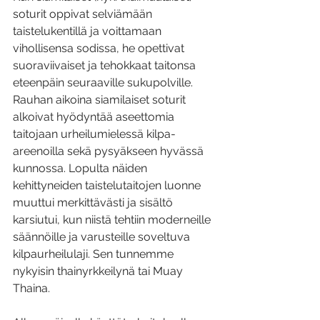
soturit oppivat selviämään 
taistelukentillä ja voittamaan 
vihollisensa sodissa, he opettivat 
suoraviivaiset ja tehokkaat taitonsa 
eteenpäin seuraaville sukupolville. 
Rauhan aikoina siamilaiset soturit 
alkoivat hyödyntää aseettomia 
taitojaan urheilumielessä kilpa-
areenoilla sekä pysyäkseen hyvässä 
kunnossa. Lopulta näiden 
kehittyneiden taistelutaitojen luonne 
muuttui merkittävästi ja sisältö 
karsiutui, kun niistä tehtiin moderneille 
säännöille ja varusteille soveltuva 
kilpaurheilulaji. Sen tunnemme 
nykyisin thainyrkkeilynä tai Muay 
Thaina.