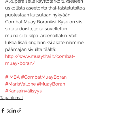
Alkuperäiselle käyttötarkoitukselleen 
uskollista aseetonta thai-taistelutaitoa 
puolestaan kutsutaan nykyään 
Combat Muay Boraniksi. Kyse on siis 
sotataidoista, joita sovellettiin 
muinaisilla kilpa-areenoillakin. Voit 
lukea lisää englanniksi akatemiamme 
päämajan sivuilta täältä: 
http://www.muaythai.it/combat-
muay-boran/
#IMBA
#CombatMuayBoran
#MariaVallone
#MuayBoran
#Kansainvälisyys
Tapahtumat