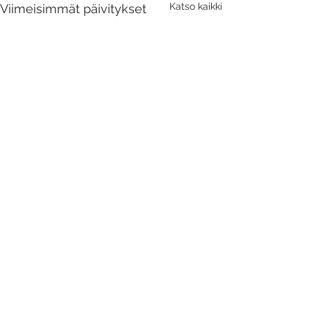
Katso kaikki
Viimeisimmät päivitykset
Kommentit