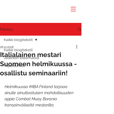
Päivitys
Kaikki blogitekstit
26.12.2018
Kaikki blogitekstit
Italialainen mestari
Jäsenten kokemuksia
Suomeen helmikuussa -
Tapahtumat
osallistu seminaariin!
Helmikuussa IMBA Finland tarjoaa 
sinulle ainutlaatuisen mahdollisuuden 
oppia Combat Muay Borania 
kansainväliseltä mestarilta.