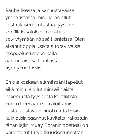
Rauhallisessa ja kannustavassa 
ympäristössä minulla on ollut 
loistotilaisuus tutustua fyysisen 
konfliktin saloihin ja opetella 
selviytymään näissä tilanteissa. Olen 
alkanut oppia useita suoraviivaisia 
itsepuolustustekniikoita 
äärimmäisissä tilanteissa 
hyödynnettäviksi. 
En ole koskaan elämässäni tapellut, 
eikä minulla ollut minkäänlaista 
kokemusta fyysisestä konfliktista 
ennen treenaamisen aloittamista. 
Tästä taustastani huolimatta toisin 
kuin olisin osannut kuvitella, rakastuin 
tähän lajiin. Muay Boranin opettelu on 
parantanut turvallisuudentunnettani 