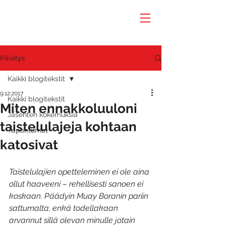
Päivitys
Kaikki blogitekstit
9.12.2017
Kaikki blogitekstit
Miten ennakkoluuloni
Jäsenten kokemuksia
taistelulajeja kohtaan
Tapahtumat
katosivat
Taistelulajien opetteleminen ei ole aina 
ollut haaveeni – rehellisesti sanoen ei 
koskaan. Päädyin Muay Boranin pariin 
sattumalta, enkä todellakaan 
arvannut sillä olevan minulle jotain 