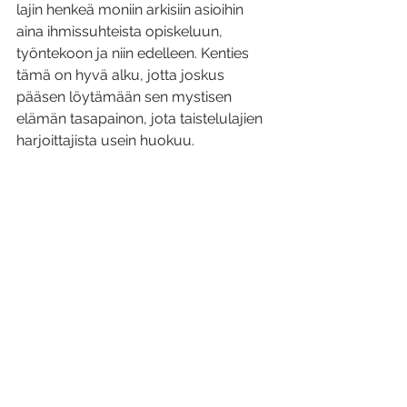
lajin henkeä moniin arkisiin asioihin 
aina ihmissuhteista opiskeluun, 
työntekoon ja niin edelleen. Kenties 
tämä on hyvä alku, jotta joskus 
pääsen löytämään sen mystisen 
elämän tasapainon, jota taistelulajien 
harjoittajista usein huokuu.
Loppuun voisin todeta, että entinen 
omituinen mielikuvani taistelulajeista 
on muuttunut kertarysäyksellä. Olen 
enemmän kuin onnellinen Muay 
Boranin löytämisestä, sillä se on 
täyttänyt elämässäni tarpeen, jonka 
olemassaolosta en edes tiennyt. 
Haluan kiittää sydämellisesti kaikkia, 
erityisesti mestareita ja opettajia jotka 
mahdollistivat tälle oppimisen tielle 
lähtemisen sekä sillä etenemisen.