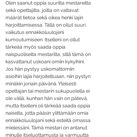
Olen saanut oppia suurilta mestareilta 
sekä opettajilta, joilla on valtavat 
määrät tietoa sekä oikea henki lajin 
harjoittamisessa. Tällä on ollut suuri 
vaikutus ennakkoluulojeni 
kumoutumiseen. Itselleni on ollut 
tärkeää myös saada oppia 
naispuoliselta mestarilta, sillä tämä on 
kasvattanut uskoani omiin kykyihini. 
Jos hän pystyy uskomattomiin 
asioihin lajia harjoiteltuaan, niin pystyn 
minäkin jonain päivänä. Yleisesti 
opettajan tai mestarin sukupuolella ei 
ole väliä, kunhan hän vain on pätevä, 
mutta itselleni oli tärkeää saada oppia 
naiselta, jotta pääsin ylittämään omia 
ennakkoluulojani sekä esteitä omassa 
mielessäni. Tämä mestari on antanut 
minulle itseluottamusta ja varmuutta 