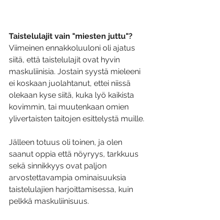
Taistelulajit vain "miesten juttu"?
Viimeinen ennakkoluuloni oli ajatus 
siitä, että taistelulajit ovat hyvin 
maskuliinisia. Jostain syystä mieleeni 
ei koskaan juolahtanut, ettei niissä 
olekaan kyse siitä, kuka lyö kaikista 
kovimmin, tai muutenkaan omien 
ylivertaisten taitojen esittelystä muille. 
Jälleen totuus oli toinen, ja olen 
saanut oppia että nöyryys, tarkkuus 
sekä sinnikkyys ovat paljon 
arvostettavampia ominaisuuksia 
taistelulajien harjoittamisessa, kuin 
pelkkä maskuliinisuus.