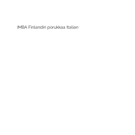
IMBA Finlandin porukkaa Italian 
Costacciarossa - keskellä akatemiamme 
johtaja, suurmestari Marco De Cesaris ja 
oikeassa reunassa Mestari Maria Vallone
#IMBA
#Kansainvälisyys
#Kokemukset
#Yhteisöllisyys
Jäsenten kokemuksia
Katso kaikki
Viimeisimmät päivitykset