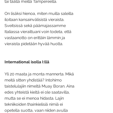
tai täällä meillä Tampereella. 
On lisäksi hienoa, miten muilla saleilla 
iloitaan kansainvälisistä vieraista. 
Sveitsissä sekä päämajassamme 
Italiassa vierailtuani voin todeta, että 
vastaanotto on erittäin lämmin ja 
vieraista pidetään hyvää huolta.
International isolla I:llä
Yli 20 maata ja monta mannerta. Mikä 
meitä sitten yhdistää? Intohimo 
taistelulajiin nimeltä Muay Boran. Aina 
edes yhteistä kieltä ei ole saatavilla, 
mutta se ei menoa hidasta. Lajin 
tekniikoiden thainkielisiä nimiä ei 
opetella suotta, vaan niiden avulla 