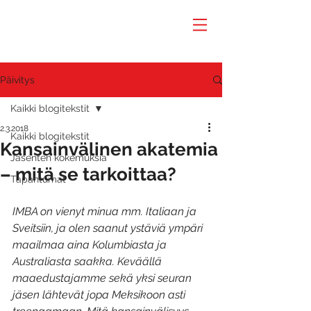
Päivitys
Kaikki blogitekstit
2.3.2018
Kaikki blogitekstit
Kansainvälinen akatemia
Jäsenten kokemuksia
– mitä se tarkoittaa?
Tapahtumat
IMBA on vienyt minua mm. Italiaan ja 
Sveitsiin, ja olen saanut ystäviä ympäri 
maailmaa aina Kolumbiasta ja 
Australiasta saakka. Keväällä 
maaedustajamme sekä yksi seuran 
jäsen lähtevät jopa Meksikoon asti 