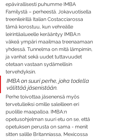
epävirallisesti puhumme IMBA 
Familystä – perheestä. Jokavuotisella 
treenileirillä Italian Costacciarossa 
tämä korostuu, kun vehreälle 
leirintäalueelle kerääntyy IMBA:n 
väkeä ympäri maailmaa treenaamaan 
yhdessä. Tunnelma on mitä lämpimin, 
ja vanhat sekä uudet tuttavuudet 
otetaan vastaan sydämellisin 
tervehdyksin. 
IMBA on suuri perhe, joka todella 
välittää jäsenistään.
Perhe toivottaa jäsenensä myös 
tervetulleiksi omille saleilleen eri 
puolille maapalloa. IMBA:n 
opetusohjelman suuri etu on se, että 
opetuksen perusta on sama - menit 
sitten salille Britanniassa, Mexicossa 