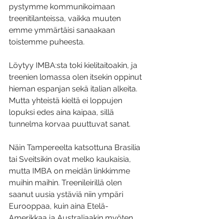
pystymme kommunikoimaan 
treenitilanteissa, vaikka muuten 
emme ymmärtäisi sanaakaan 
toistemme puheesta. 
Löytyy IMBA:sta toki kielitaitoakin, ja 
treenien lomassa olen itsekin oppinut 
hieman espanjan sekä italian alkeita. 
Mutta yhteistä kieltä ei loppujen 
lopuksi edes aina kaipaa, sillä 
tunnelma korvaa puuttuvat sanat.
Näin Tampereelta katsottuna Brasilia 
tai Sveitsikin ovat melko kaukaisia, 
mutta IMBA on meidän linkkimme 
muihin maihin. Treenileirillä olen 
saanut uusia ystäviä niin ympäri 
Eurooppaa, kuin aina Etelä-
Amerikkaa ja Australiaakin myöten. 