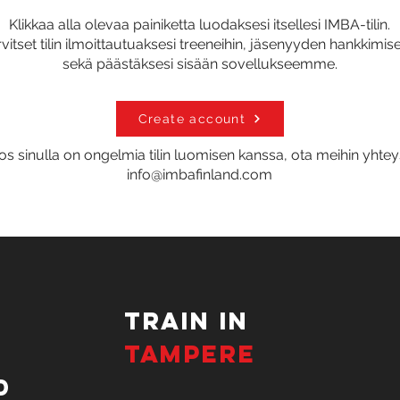
Klikkaa alla olevaa painiketta luodaksesi itsellesi IMBA-tilin.
rvitset tilin ilmoittautuaksesi treeneihin, jäsenyyden hankkimis
sekä päästäksesi sisään sovellukseemme.
Create account
os sinulla on ongelmia tilin luomisen kanssa, ota meihin yhtey
info@imbafinland.com
TRAIN IN
TAMPERE
d