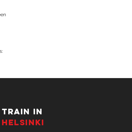
een
s:
tRAIN IN
HELSINKI