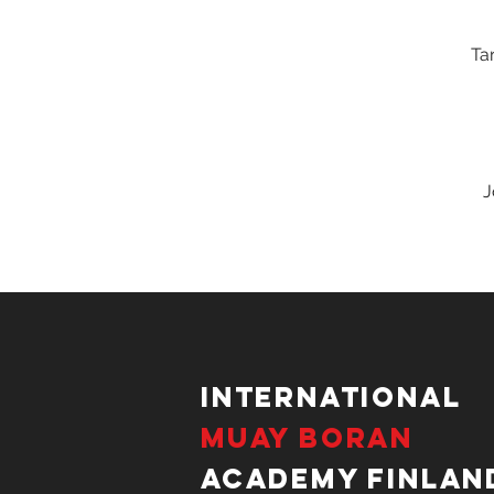
Ta
J
International
Muay Boran
Academy Finlan