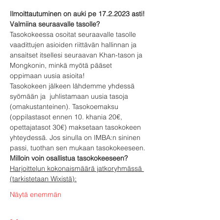
Ilmoittautuminen on auki pe 17.2.2023 asti!
Valmiina seuraavalle tasolle?
Tasokokeessa osoitat seuraavalle tasolle 
vaadittujen asioiden riittävän hallinnan ja 
ansaitset itsellesi seuraavan Khan-tason ja 
Mongkonin, minkä myötä pääset 
oppimaan uusia asioita!
Tasokokeen jälkeen lähdemme yhdessä 
syömään ja  juhlistamaan uusia tasoja 
(omakustanteinen). Tasokoemaksu 
(oppilastasot ennen 10. khania 20€, 
opettajatasot 30€) maksetaan tasokokeen 
yhteydessä. Jos sinulla on IMBA:n sininen 
passi, tuothan sen mukaan tasokokeeseen.
Milloin voin osallistua tasokokeeseen?
Harjoittelun kokonaismäärä jatkoryhmässä 
(tarkistetaan Wixistä):
Näytä enemmän