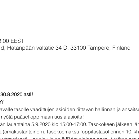
9:00 EEST
, Hatanpään valtatie 34 D, 33100 Tampere, Finland
30.8.2020 asti!
e?
alle tasolle vaadittujen asioiden riittävän hallinnan ja ansaits
myötä pääset oppimaan uusia asioita!
ään lauantaina 5.9.2020 klo 15:00-17:00. Tasokokeen jälkeen
ja (omakustanteinen). Tasokoemaksu (oppilastasot ennen 10. kha
yhteydessä. Jos sinulla on IMBA:n sininen passi, tuothan se