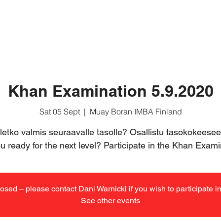
ABOUT MUAY BORAN
BASIC COURSE
FOR MEMB
Khan Examination 5.9.2020
Sat 05 Sept
  |  
Muay Boran IMBA Finland
letko valmis seuraavalle tasolle? Osallistu tasokokeesee
u ready for the next level? Participate in the Khan Exami
losed – please contact Dani Warnicki if you wish to participate 
See other events