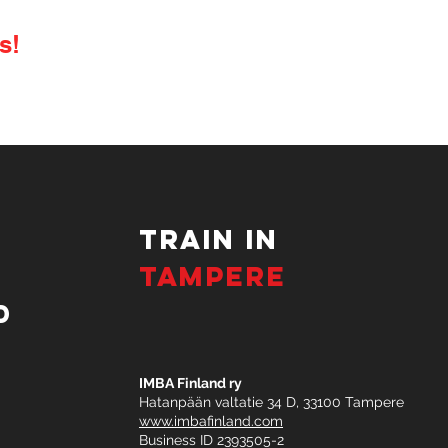
s!
TRAIN IN
TAMPERE
d
IMBA Finland ry
Hatanpään valtatie 34 D, 33100 Tampere
www.imbafinland.com
Business ID 2393505-2​