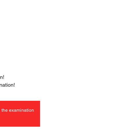
ERS
BLOG
Shop
n!
nation!
in the examination