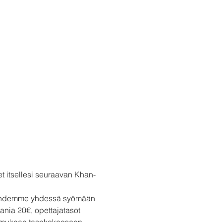
et itsellesi seuraavan Khan-
 lähdemme yhdessä syömään 
nia 20€, opettajatasot 
n mukaan tasokokeeseen.