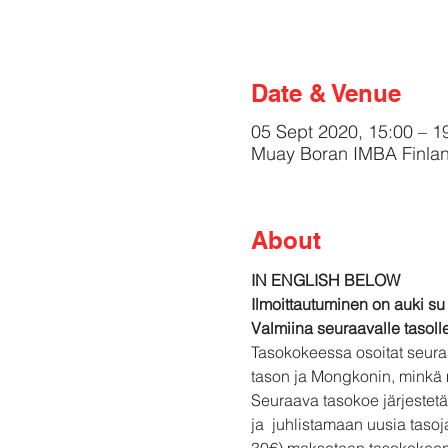
Date & Venue
05 Sept 2020, 15:00 – 1
Muay Boran IMBA Finland
About
IN ENGLISH BELOW
Ilmoittautuminen on auki su 
Valmiina seuraavalle tasoll
Tasokokeessa osoitat seuraav
tason ja Mongkonin, minkä 
Seuraava tasokoe järjestet
ja  juhlistamaan uusia taso
30€) maksetaan tasokokeen 