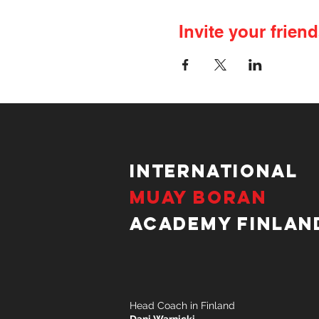
Invite your friend
International
Muay Boran
Academy Finlan
Head Coach in Finland
Dani Warnicki