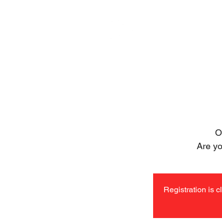
HOME
O
Are yo
Registration is c