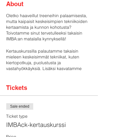
About
Oletko haaveillut treeneihin palaamisesta,
mutta kaipaisit keskeisimpien tekniikoiden
kertaamista ja kunnon kohotusta?
Toivotamme sinut tervetulleeksi takaisin
IMBA:an matalalla kynnyksellä!
Kertauskurssilla palautamme takaisin
mieleen keskeisimmät tekniikat, kuten
kiertopotkuja, puolustusta ja
vastahyökkäyksiä. Lisäksi kasvatamme
kestävyys- ja lihaskuntoa sekä
parannamme liikkuvuutta vastaamaan
jatkoryhmän vaatimuksia. Kurssin jälkeen
Tickets
on helppo jatkaa treenejä jatkoryhmässä
vanhojen ja uusien treenikavereiden
kanssa. Kurssi on tarkoitettu kaikille IMBA
Sale ended
Finlandin peruskurssilla tai jatkoryhmässä
treenanneille.
Ticket type
IMBAck-kertauskurssi
Treenaamme kertauskurssilla kaksi kertaa
viikossa: keskiviikkoisin klo 18:30-20:00 ja
Price