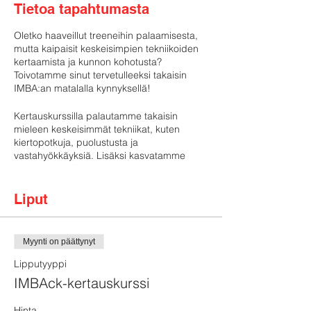
Tietoa tapahtumasta
Oletko haaveillut treeneihin palaamisesta,
mutta kaipaisit keskeisimpien tekniikoiden
kertaamista ja kunnon kohotusta?
Toivotamme sinut tervetulleeksi takaisin
IMBA:an matalalla kynnyksellä!
Kertauskurssilla palautamme takaisin
mieleen keskeisimmät tekniikat, kuten
kiertopotkuja, puolustusta ja
vastahyökkäyksiä. Lisäksi kasvatamme
kestävyys- ja lihaskuntoa sekä
parannamme liikkuvuutta vastaamaan
jatkoryhmän vaatimuksia. Kurssin jälkeen
Liput
on helppo jatkaa treenejä jatkoryhmässä
vanhojen ja uusien treenikavereiden
kanssa. Kurssi on tarkoitettu kaikille IMBA
Myynti on päättynyt
Finlandin peruskurssilla tai jatkoryhmässä
treenanneille.
Lipputyyppi
IMBAck-kertauskurssi
Treenaamme kertauskurssilla kaksi kertaa
viikossa: keskiviikkoisin klo 18:30-20:00 ja
Hinta